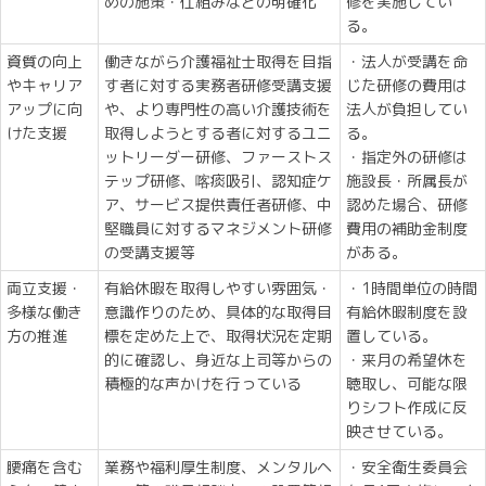
めの施策・仕組みなどの明確化
修を実施してい
る。
資質の向上
働きながら介護福祉士取得を目指
・法人が受講を命
やキャリア
す者に対する実務者研修受講支援
じた研修の費用は
アップに向
や、より専門性の高い介護技術を
法人が負担してい
けた支援
取得しようとする者に対するユニ
る。
ットリーダー研修、ファーストス
・指定外の研修は
テップ研修、喀痰吸引、認知症ケ
施設長・所属長が
ア、サービス提供責任者研修、中
認めた場合、研修
堅職員に対するマネジメント研修
費用の補助金制度
の受講支援等
がある。
両立支援・
有給休暇を取得しやすい雰囲気・
・1時間単位の時間
多様な働き
意識作りのため、具体的な取得目
有給休暇制度を設
方の推進
標を定めた上で、取得状況を定期
置している。
的に確認し、身近な上司等からの
・来月の希望休を
積極的な声かけを行っている
聴取し、可能な限
りシフト作成に反
映させている。
腰痛を含む
業務や福利厚生制度、メンタルヘ
・安全衛生委員会