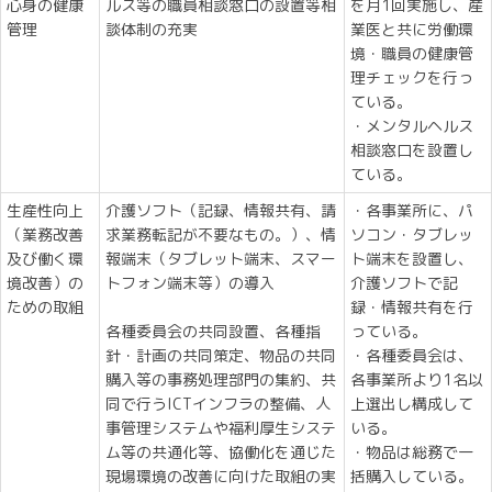
心身の健康
ルス等の職員相談窓口の設置等相
を月1回実施し、産
管理
談体制の充実
業医と共に労働環
境・職員の健康管
理チェックを行っ
ている。
・メンタルヘルス
相談窓口を設置し
ている。
生産性向上
介護ソフト（記録、情報共有、請
・各事業所に、パ
（業務改善
求業務転記が不要なもの。）、情
ソコン・タブレッ
及び働く環
報端末（タブレット端末、スマー
ト端末を設置し、
境改善）の
トフォン端末等）の導入
介護ソフトで記
ための取組
録・情報共有を行
各種委員会の共同設置、各種指
っている。
針・計画の共同策定、物品の共同
・各種委員会は、
購入等の事務処理部門の集約、共
各事業所より1名以
同で行うICTインフラの整備、人
上選出し構成して
事管理システムや福利厚生システ
いる。
ム等の共通化等、協働化を通じた
・物品は総務で一
現場環境の改善に向けた取組の実
括購入している。